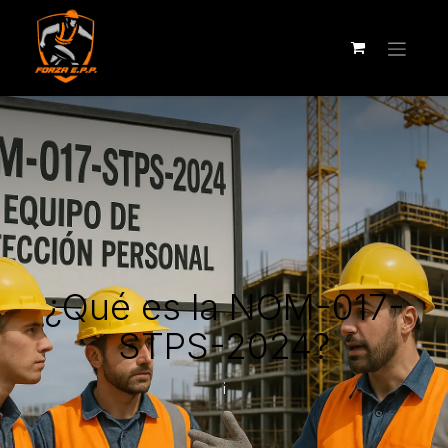
¿Qué es la NOM-017-
STPS-2024?
¡