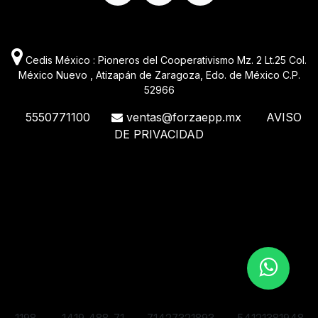
Cedis México : Pioneros del Cooperativismo Mz. 2 Lt.25 Col.
México Nuevo , Atizapán de Zaragoza, Edo. de México C.P.
52966
5550771100
ventas@forzaepp.mx
AVISO
DE PRIVACIDAD
11981 419_488_71 71427321893 54121381948
91688 741 8888 519_7148
11981 419_488_71 71427321893 54121381948
91688 741 8888 519_7148
Todos los derechos reservados ®