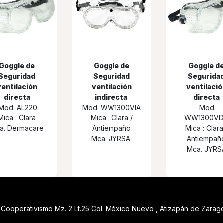
Goggle de
Goggle de
Goggle d
Seguridad
Seguridad
Segurida
ventilación
ventilación
ventilació
directa
indirecta
directa
Mod. AL220
Mod. WW1300VIA
Mod.
Mica : Clara
Mica : Clara /
WW1300V
a. Dermacare
Antiempaño
Mica : Clara
Mca. JYRSA
Antiempañ
Mca. JYRS
 Cooperativismo Mz. 2 Lt.25 Col. México Nuevo , Atizapán de Zara