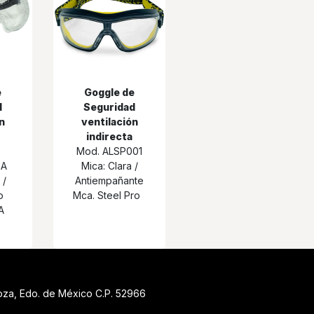
e
Goggle de
d
Seguridad
n
ventilación
indirecta
Mod. ALSP001
DA
Mica: Clara /
 /
Antiempañante
o
Mca. Steel Pro
A
goza, Edo. de México C.P. 52966