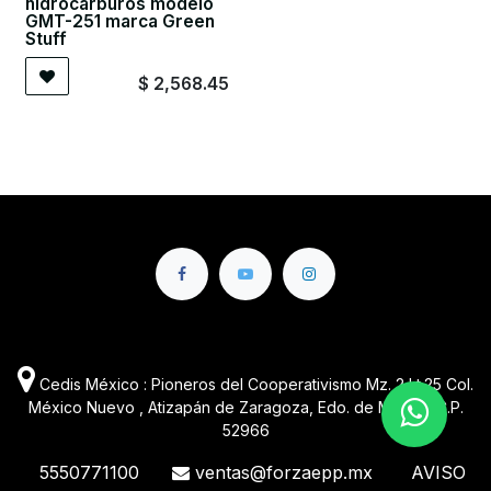
hidrocarburos modelo
GMT-251 marca Green
Stuff
$
2,568.45
Cedis México : Pioneros del Cooperativismo Mz. 2 Lt.25 Col.
México Nuevo , Atizapán de Zaragoza, Edo. de México C.P.
52966
5550771100
ventas@forzaepp.mx
AVISO