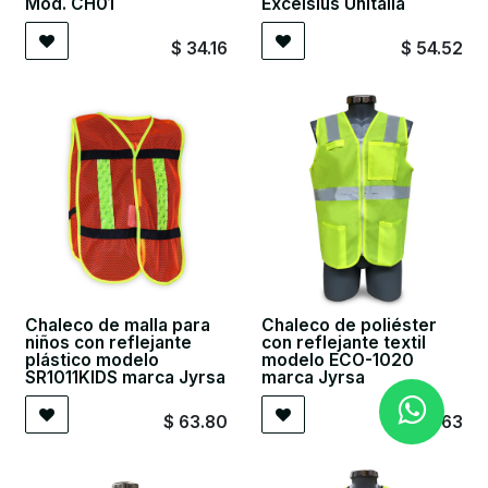
Mod. CH01
Excelsius Unitalla
$
34.16
$
54.52
Chaleco de malla para
Chaleco de poliéster
niños con reflejante
con reflejante textil
plástico modelo
modelo ECO-1020
SR1011KIDS marca Jyrsa
marca Jyrsa
$
63.80
$
154.63