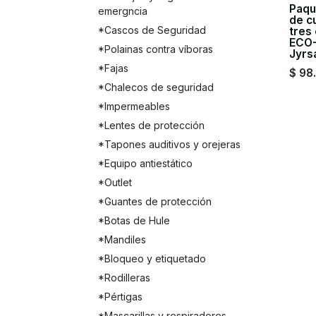
Paqu
emergncia
de c
*Cascos de Seguridad
tres
ECO-
*Polainas contra víboras
Jyrs
*Fajas
$
98
*Chalecos de seguridad
*Impermeables
*Lentes de protección
*Tapones auditivos y orejeras
*Equipo antiestático
*Outlet
*Guantes de protección
*Botas de Hule
*Mandiles
*Bloqueo y etiquetado
*Rodilleras
*Pértigas
*Mascarillas y respiradores