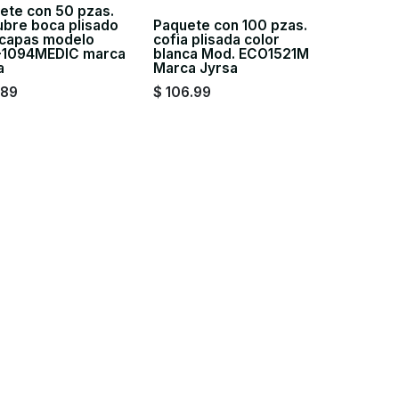
ete con 50 pzas.
ubre boca plisado
Paquete con 100 pzas.
 capas modelo
cofia plisada color
1094MEDIC marca
blanca Mod. ECO1521M
a
Marca Jyrsa
.89
$
106.99