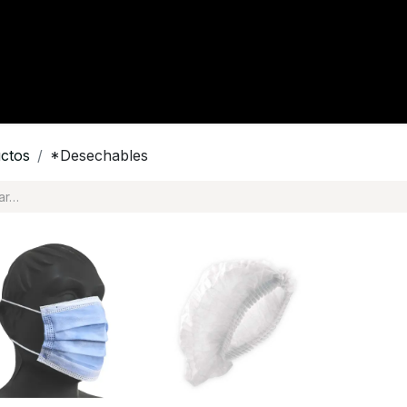
tacto
Crédito
Catálogo
Tienda
Blog
ctos
*Desechables