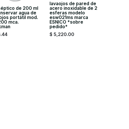
lavaojos de pared de
séptico de 200 ml
acero inoxidable de 2
onservar agua de
esferas modelo
ojos portátil mod.
esw021ms marca
00 mca.
ESNICO *sobre
kman
pedido*
6.44
$
5,220.00