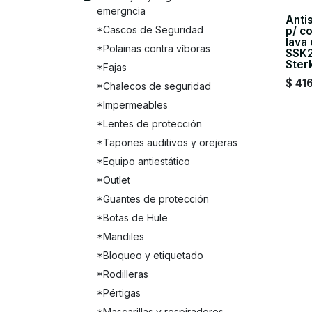
emergncia
Anti
*Cascos de Seguridad
p/ c
lava 
*Polainas contra víboras
SSK2
Ster
*Fajas
$
41
*Chalecos de seguridad
*Impermeables
*Lentes de protección
*Tapones auditivos y orejeras
*Equipo antiestático
*Outlet
*Guantes de protección
*Botas de Hule
*Mandiles
*Bloqueo y etiquetado
*Rodilleras
*Pértigas
*Mascarillas y respiradores