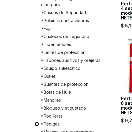
Pért
emergncia
4 se
*Cascos de Seguridad
mode
HET
*Polainas contra víboras
$
5,1
*Fajas
*Chalecos de seguridad
*Impermeables
*Lentes de protección
*Tapones auditivos y orejeras
*Equipo antiestático
*Outlet
*Guantes de protección
*Botas de Hule
Pért
*Mandiles
6 se
mode
*Bloqueo y etiquetado
HET
*Rodilleras
$
9,7
*Pértigas
*Mascarillas y respiradores