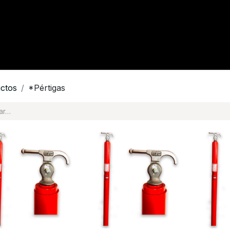
tacto
Crédito
Catálogo
Tienda
Blog
ctos
*Pértigas