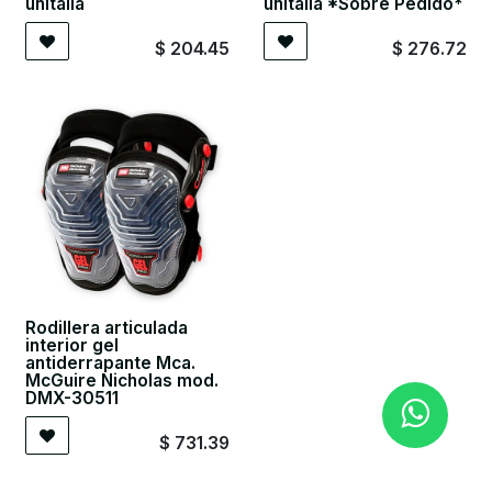
unitalla
unitalla *Sobre Pedido*
$
204.45
$
276.72
Rodillera articulada
interior gel
antiderrapante Mca.
McGuire Nicholas mod.
DMX-30511
$
731.39