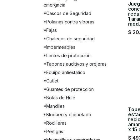
Jueg
emergncia
conc
*Cascos de Seguridad
reduc
1 ara
*Polainas contra víboras
mod
*Fajas
$
20
*Chalecos de seguridad
*Impermeables
*Lentes de protección
*Tapones auditivos y orejeras
*Equipo antiestático
*Outlet
*Guantes de protección
*Botas de Hule
*Mandiles
Tope
esta
*Bloqueo y etiquetado
reci
*Rodilleras
amar
x 15
*Pértigas
$
49
*Mascarillas y respiradores