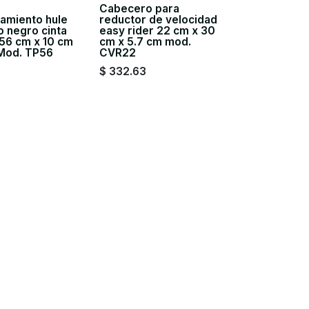
Cabecero para
amiento hule
reductor de velocidad
o negro cinta
easy rider 22 cm x 30
 56 cm x 10 cm
cm x 5.7 cm mod.
 Mod. TP56
CVR22
$
332.63