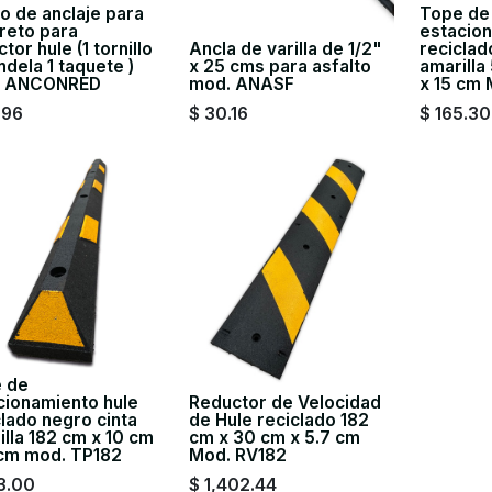
o de anclaje para
Tope de
reto para
estacion
tor hule (1 tornillo
Ancla de varilla de 1/2"
reciclad
ndela 1 taquete )
x 25 cms para asfalto
amarilla
. ANCONRED
mod. ANASF
x 15 cm
.96
$
30.16
$
165.30
 de
cionamiento hule
Reductor de Velocidad
clado negro cinta
de Hule reciclado 182
illa 182 cm x 10 cm
cm x 30 cm x 5.7 cm
 cm mod. TP182
Mod. RV182
3.00
$
1,402.44