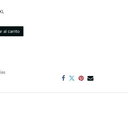
XL
 al carrito
ías