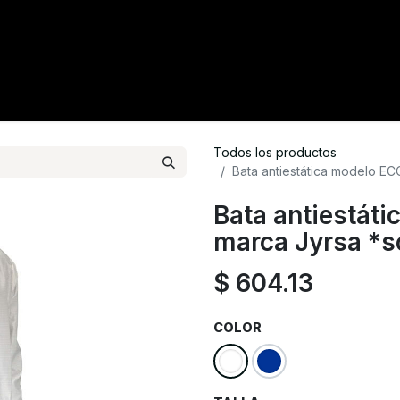
tacto
Crédito
Catálogo
Tienda
Blog
Todos los productos
Bata antiestática modelo E
Bata antiestát
marca Jyrsa *s
$
604.13
COLOR