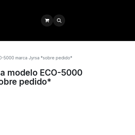
Iniciar sesión
CO-5000 marca Jyrsa *sobre pedido*
ica modelo ECO-5000
obre pedido*