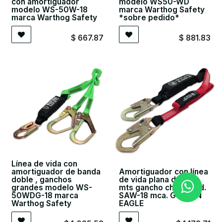
con amortiguador
modelo WS50-WD
modelo WS-50W-18
marca Warthog Safety
marca Warthog Safety
*sobre pedido*
$
667.87
$
881.83
Línea de vida con
amortiguador de banda
Amortiguador con línea
doble , ganchos
de vida plana de 1.83
grandes modelo WS-
mts gancho chico mod.
50WDG-18 marca
SAW-18 mca. GOLDEN
Warthog Safety
EAGLE