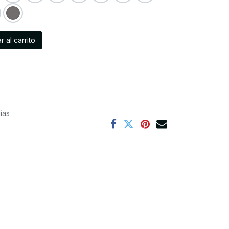
 al carrito
ías