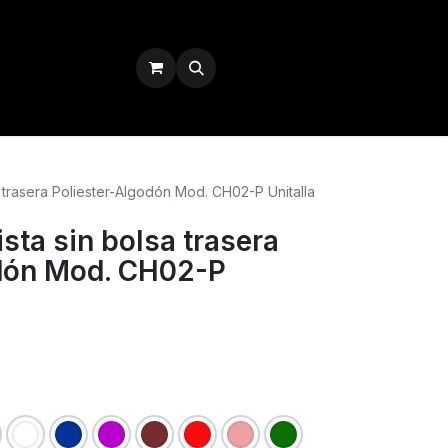
Iniciar sesión
 trasera Poliester-Algodón Mod. CH02-P Unitalla
sta sin bolsa trasera
odón Mod. CH02-P