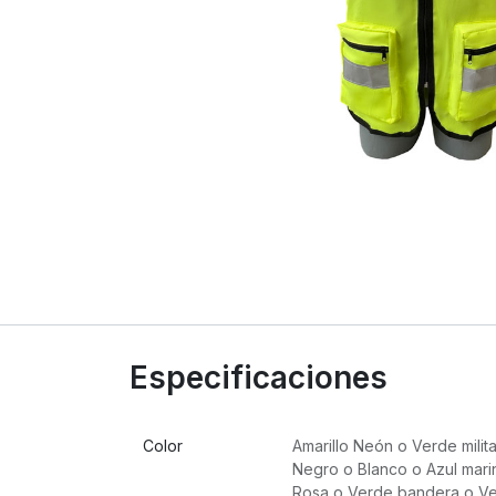
Especificaciones
Color
Amarillo Neón
o
Verde milita
Negro
o
Blanco
o
Azul mari
Rosa
o
Verde bandera
o
Ve