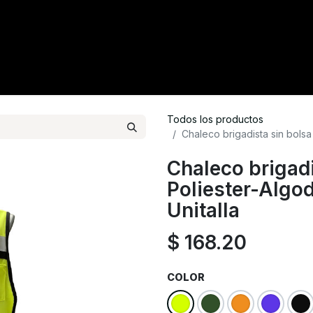
tacto
Crédito
Catálogo
Tienda
Blog
Todos los productos
Chaleco brigadista sin bolsa
Chaleco brigadi
Poliester-Alg
Unitalla
$
168.20
COLOR