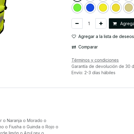
Agregar
Agregar a la lista de deseos
Comparar
Términos y condiciones
Garantía de devolución de 30 d
Envío: 2-3 días hábiles
r
o
Naranja
o
Morado
o
no
o
Fiusha
o
Guinda
o
Rojo
o
rde limón
o
Azul rey
o