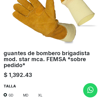
guantes de bombero brigadista
mod. star mca. FEMSA *sobre
pedido*
$
1,392.43
TALLA
GD
MD
XL