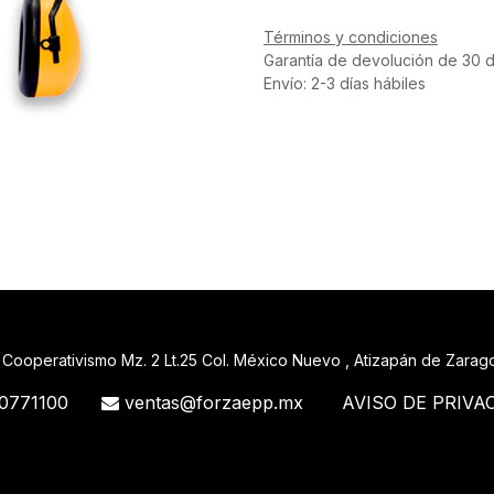
Términos y condiciones
Garantía de devolución de 30 d
Envío: 2-3 días hábiles
 Cooperativismo Mz. 2 Lt.25 Col. México Nuevo , Atizapán de Zara
0771100
ventas@forzaepp.mx
AVISO DE PRIVA
488_71 71427321893 54121381948 91688 741 88