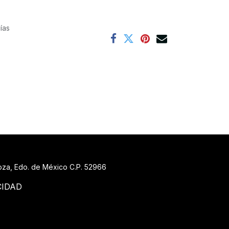
ías
goza, Edo. de México C.P. 52966
CIDAD
88 519_7148