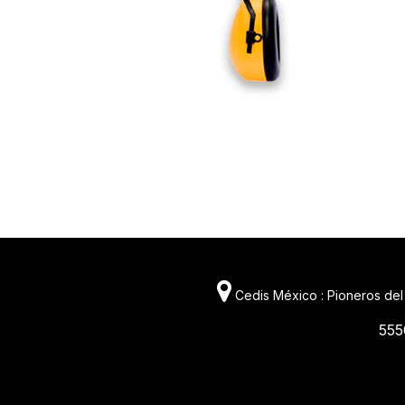
Cedis México : Pioneros del
555
11981 419_