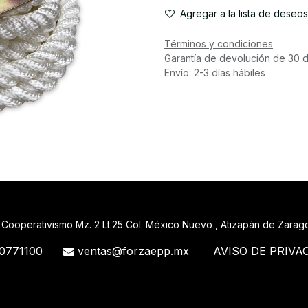
Agregar a la lista de deseos
Términos y condiciones
Garantía de devolución de 30 d
Envío: 2-3 días hábiles
 Cooperativismo Mz. 2 Lt.25 Col. México Nuevo , Atizapán de Zara
0771100
ventas@forzaepp.mx
AVISO DE PRIVA
488_71 71427321893 54121381948 91688 741 88