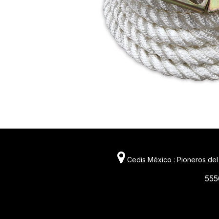
Cedis México : Pioneros del
555
11981 419_