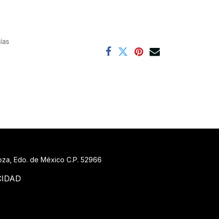
ías
goza, Edo. de México C.P. 52966
CIDAD
88 519_7148