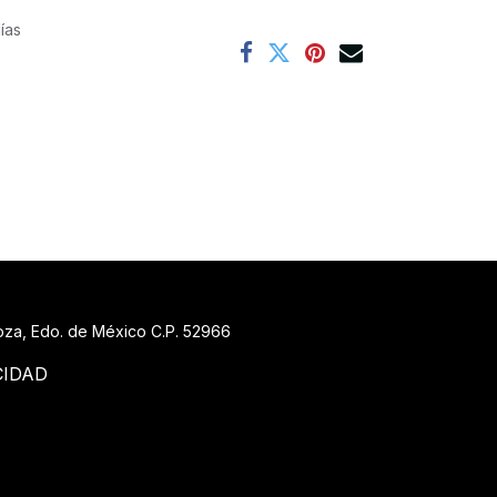
ías
goza, Edo. de México C.P. 52966
CIDAD
88 519_7148