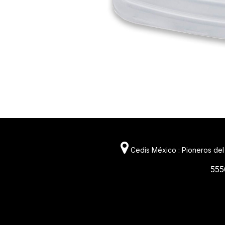
Cedis México : Pioneros del
555
11981 419_