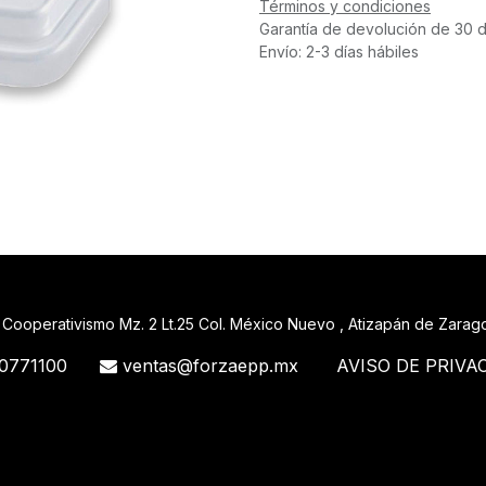
Términos y condiciones
Garantía de devolución de 30 d
Envío: 2-3 días hábiles
 Cooperativismo Mz. 2 Lt.25 Col. México Nuevo , Atizapán de Zara
0771100
ventas@forzaepp.mx
AVISO DE PRIVA
488_71 71427321893 54121381948 91688 741 88