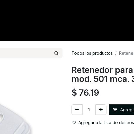
tacto
Crédito
Catálogo
Tienda
Blog
Todos los productos
Retened
Retenedor para
mod. 501 mca.
$
76.19
Agregar
Agregar a la lista de deseos