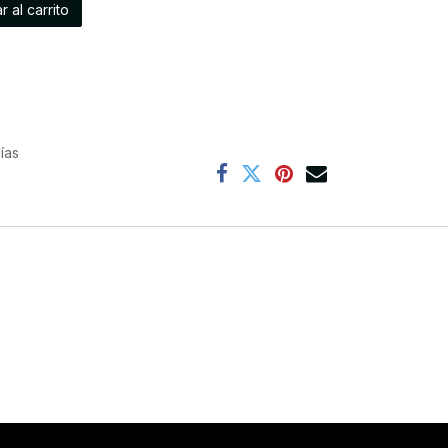
 al carrito
ías