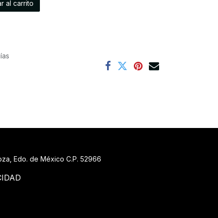
 al carrito
ías
goza, Edo. de México C.P. 52966
CIDAD
88 519_7148