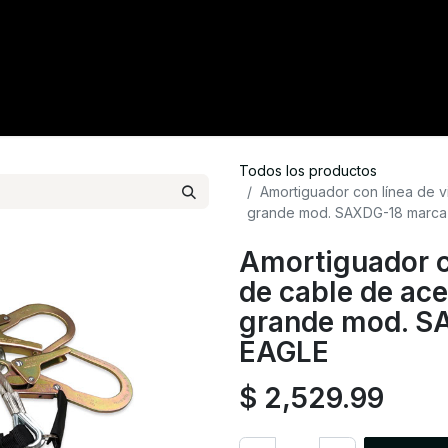
tacto
Crédito
Catálogo
Tienda
Blog
Todos los productos
Amortiguador con línea de 
grande mod. SAXDG-18 marc
Amortiguador c
de cable de ac
grande mod. S
EAGLE
$
2,529.99