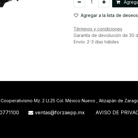
Agregar
Agregar a la lista de deseos
Términos y condiciones
Garantía de devolución de 30 d
Envío: 2-3 días hábiles
 Cooperativismo Mz. 2 Lt.25 Col. México Nuevo , Atizapán de Zara
0771100
ventas@forzaepp.mx
AVISO DE PRIVA
488_71 71427321893 54121381948 91688 741 88