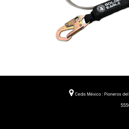
Cedis México : Pioneros del
555
11981 419_