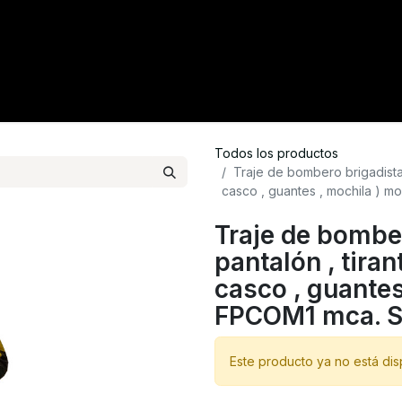
tacto
Crédito
Catálogo
Tienda
Blog
Todos los productos
Traje de bombero brigadista 
casco , guantes , mochila ) 
Traje de bombe
pantalón , tiran
casco , guantes
FPCOM1 mca. 
Este producto ya no está dis