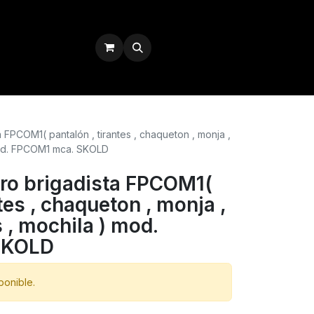
Iniciar sesión
FPCOM1( pantalón , tirantes , chaqueton , monja ,
mod. FPCOM1 mca. SKOLD
ro brigadista FPCOM1(
tes , chaqueton , monja ,
 , mochila ) mod.
SKOLD
ponible.