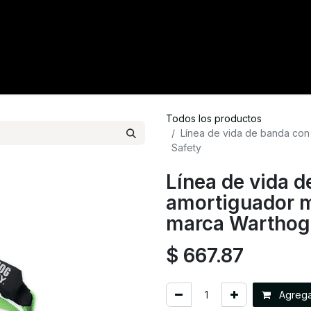
tacto
Crédito
Catálogo
Tienda
Blog
Todos los productos
Línea de vida de banda co
Safety
Línea de vida 
amortiguador 
marca Warthog
$
667.87
Agregar