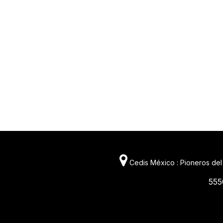
Cedis México : Pioneros del
555
11981 419_