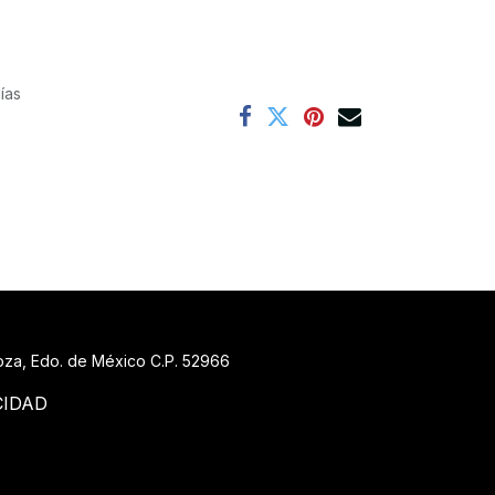
ías
goza, Edo. de México C.P. 52966
CIDAD
88 519_7148