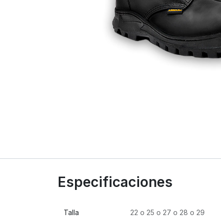
Especificaciones
Talla
22
o
25
o
27
o
28
o
29