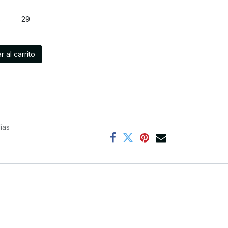
8
29
 al carrito
ías