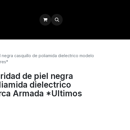
Iniciar sesión
 negra casquillo de poliamida dielectrico modelo
res*
ridad de piel negra
liamida dielectrico
rca Armada *Ultimos