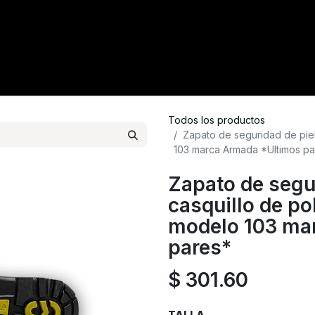
tacto
Crédito
Catálogo
Tienda
Blog
Todos los productos
Zapato de seguridad de piel
103 marca Armada *Ultimos pa
Zapato de segu
casquillo de po
modelo 103 ma
pares*
$
301.60
TALLA