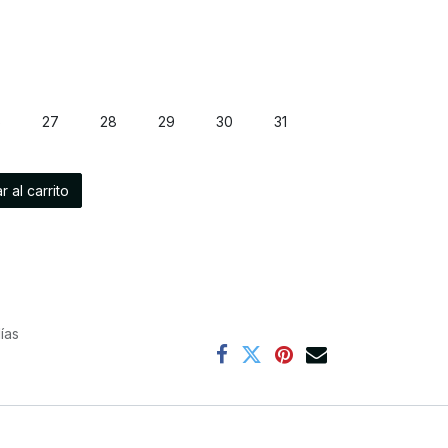
6
27
28
29
30
31
 al carrito
ías