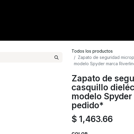
tacto
Crédito
Catálogo
Tienda
Blog
Todos los productos
Zapato de seguridad micropie
modelo Spyder marca Riverli
Zapato de segu
casquillo dielé
modelo Spyder 
pedido*
$
1,463.66
COLOR