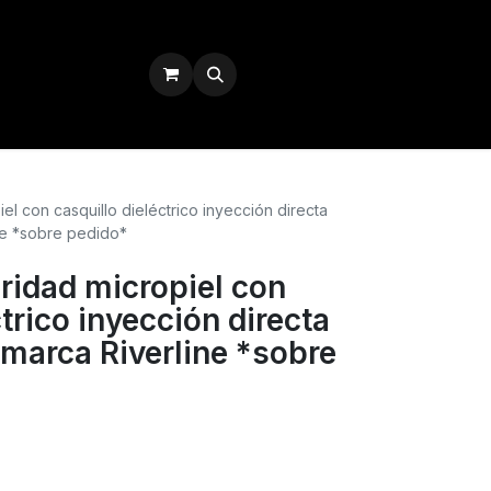
Iniciar sesión
l con casquillo dieléctrico inyección directa
ne *sobre pedido*
ridad micropiel con
ctrico inyección directa
marca Riverline *sobre